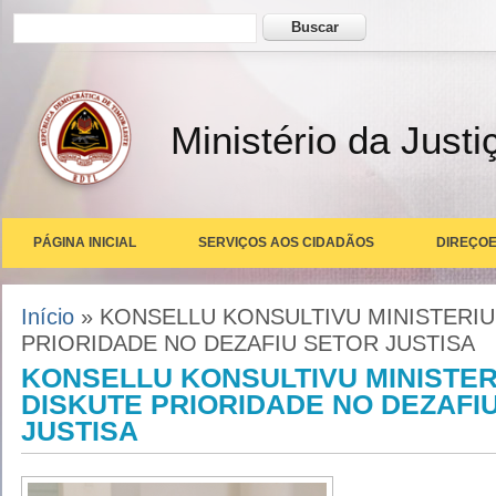
Formulário de busca
Buscar
Ministério da Justi
PÁGINA INICIAL
SERVIÇOS AOS CIDADÃOS
DIREÇOE
Você está aqui
Início
» KONSELLU KONSULTIVU MINISTERIU
PRIORIDADE NO DEZAFIU SETOR JUSTISA
KONSELLU KONSULTIVU MINISTER
DISKUTE PRIORIDADE NO DEZAFI
JUSTISA