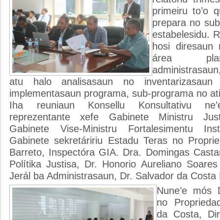
primeiru to’o q
prepara no sub
estabelesidu. Re
hosi diresaun r
área pla
administrasaun
atu halo analisasaun no inventarizasaun 
implementasaun programa, sub-programa no ativ
Iha reuniaun Konsellu Konsultativu ne’
reprezentante xefe Gabinete Ministru Just
Gabinete Vise-Ministru Fortalesimentu Ins
Gabinete sekretáririu Estadu Teras no Propri
Barreto, Inspectóra GIA. Dra. Domingas Castan
Polítika Justisa, Dr. Honorio Aureliano Soare
Jerál ba Administrasaun, Dr. Salvador da Costa
Nune’e mós Di
no Proprieda
da Costa, Dir