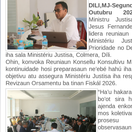
DILI,MJ-Se
Outubru 
Ministru Justi
Jesus Fernande
lidera reuniaun
Ministériu Jus
Prioridade no De
iha sala Ministériu Justisa, Colmera, Díli.
Ohin, konvoka Reuniaun Konsellu Konsultivu Mini
kontinuidade hosi preparasaun ne’ebé hahú iha
objetivu atu assegura Ministériu Justisa iha 
Revizaun Orsamentu ba tinan Fiskál 2026.
“Ha’u hakarak
bo’ot sira 
ajenda enkon
mos koletiva
prosesu 
observasa