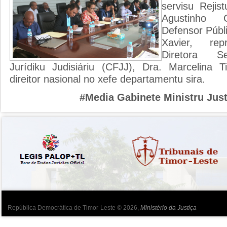
servisu Rejis
Agustinho G
Defensor Públi
Xavier, rep
Diretora S
Jurídiku Judisiáriu (CFJJ), Dra. Marcelina 
direitor nasional no xefe departamentu sira.
#Media Gabinete Ministru Just
República Democrática de Timor-Leste © 2026,
Ministério da Justiça