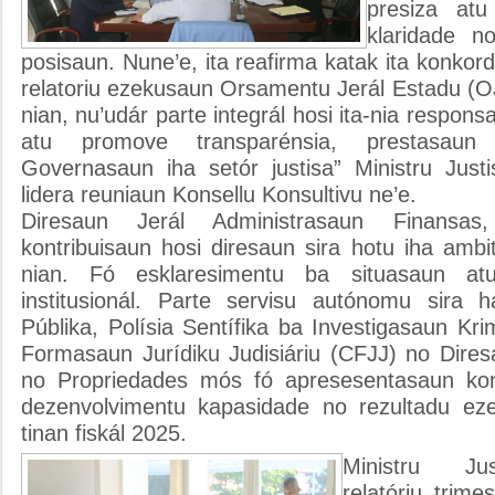
presiza atu
klaridade no
posisaun. Nune’e, ita reafirma katak ita konko
relatoriu ezekusaun Orsamentu Jerál Estadu (OJ
nian, nu’udár parte integrál hosi ita-nia responsa
atu promove transparénsia, prestasau
Governasaun iha setór justisa” Ministru Justi
lidera reuniaun Konsellu Konsultivu ne’e.
Diresaun Jerál Administrasaun Finansas
kontribuisaun hosi diresaun sira hotu iha ambit
nian. Fó esklaresimentu ba situasaun at
institusionál. Parte servisu autónomu sira 
Públika, Polísia Sentífika ba Investigasaun Kri
Formasaun Jurídiku Judisiáriu (CFJJ) no Dires
no Propriedades mós fó apresesentasaun kona-
dezenvolvimentu kapasidade no rezultadu e
tinan fiskál 2025.
Ministru Ju
relatóriu trime