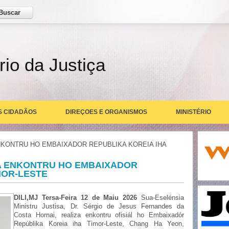
ar
rio da Justiça
S CIDADÃOS
DIREÇOES E ORGANISMOS
MINISTÉRIO
ENKONTRU HO EMBAIXADOR REPUBLIKA KOREIA IHA
ZA ENKONTRU HO EMBAIXADOR
MOR-LESTE
DILI,MJ Tersa-Feira 12 de Maiu 2026
Sua-Eselénsia
Ministru Justisa, Dr. Sérgio de Jesus Fernandes da
Costa Hornai, realiza enkontru ofisiál ho Embaixadór
Repúblika Koreia iha Timor-Leste, Chang Ha Yeon,