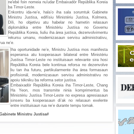
ne'ebé foin nomeia nu'udar Embaixadór Repúblika Koreia
ba Timor-Leste.
Enkontru ida-ne’e, hala’o iha sala sorumtuk Gabinete
Ministru Justisa, edifísiu Ministériu Justisa, Kolmera,
Díli, ho objetivu atu habelar no hametin relasaun
diplomátika entre Ministériu Justisa no Governu
Repúblika Koreia, liuliu iha área justisa, dezenvolvimentu
rekursu umanu, modernizasaun servisu administrativu,
rua ne’e.
Iha oportunidade ne’e, Ministru Justisa mos manifesta
esperansa atu kooperasaun bilateral entre Ministériu
Justisa Timor-Leste no instituisaun relevante sira hosi
Repúblika Koreia bele kontinua reforsa no dezenvolve
liu tan iha futuru, partikularmente iha área formasaun
profisionál, modernizasaun servisu administrativu no
apoiu tékniku ba reforma setor justisa.
Embaixadór Repúblika Koreia iha Timor-Leste, Chang
Ha Yeon, mos transmite ninia komprimentus ba
Ministériu Justisa Timor-Leste no expresa apresiasaun
sinseru ba kooperasaun di’ak no relasaun exelente
entre instituisaun rua ne’e durante tempu tomak.
Gabinete Ministru Justisa#