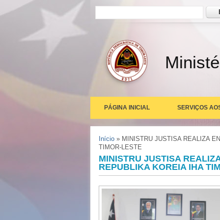
Formulário de busca
Busc
Ministé
PÁGINA INICIAL
SERVIÇOS AO
Você está aqui
Início
» MINISTRU JUSTISA REALIZA 
TIMOR-LESTE
MINISTRU JUSTISA REALI
REPUBLIKA KOREIA IHA TI