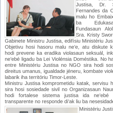
Justisa, Dr.
Fernandes da C
malu ho Embaix
ba Edukasa
Fundasaun Al
Sra. Kristy Swo
Gabinete Ministru Justisa, edifísiu Ministériu Jus
Objetivu hosi hasoru malu ne’e, atu diskute 
hodi prevene ka eradika violasaun seksuál, ink
ne’ebé ligadu ba Lei Violénsia Doméstika. No 
entre Ministériu Justisa no NGO sira hodi sos
direitus umanus, igualdade jéneru, kombate viol
labarik iha territóriu Timor-Leste.
Ministru Justisa komprometidu katak, servisu 
sira hosi sosiedade sivil no Organizasaun Nau
hodi fortalese sistema justisa ida ne’ebé i
transparente no responde di’ak liu ba nesesidad
Ministériu Just