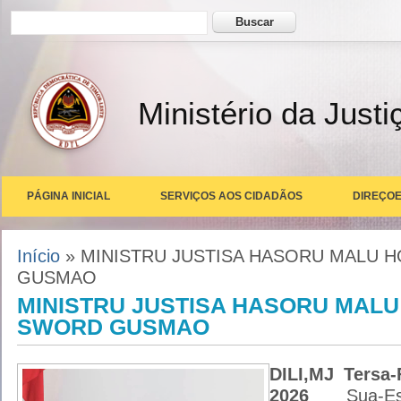
Formulário de busca
Buscar
Ministério da Justi
PÁGINA INICIAL
SERVIÇOS AOS CIDADÃOS
DIREÇOE
Você está aqui
Início
» MINISTRU JUSTISA HASORU MALU 
GUSMAO
MINISTRU JUSTISA HASORU MALU
SWORD GUSMAO
DILI,MJ Tersa-
2026
Sua-E