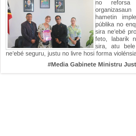
no reforsa
organizasaun
hametin imple
públika no enq
sira ne’ebé p
feto, labarik 
sira, atu bel
ne’ebé seguru, justu no livre hosi forma violénsi
#Media Gabinete Ministru Just