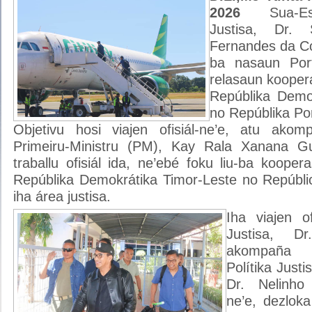
2026
Sua-E
Justisa, Dr.
Fernandes da Co
ba nasaun Port
relasaun koopera
Repúblika Demo
no Repúblika Po
Objetivu hosi viajen ofisiál-ne’e, atu akom
Primeiru-Ministru (PM), Kay Rala Xanana Gu
traballu ofisiál ida, ne’ebé foku liu-ba koopera
Repúblika Demokrátika Timor-Leste no Repúblic
iha área justisa.
Iha viajen of
Justisa, Dr
akompaña ho
Polítika Justi
Dr. Nelinho
ne’e, dezloka