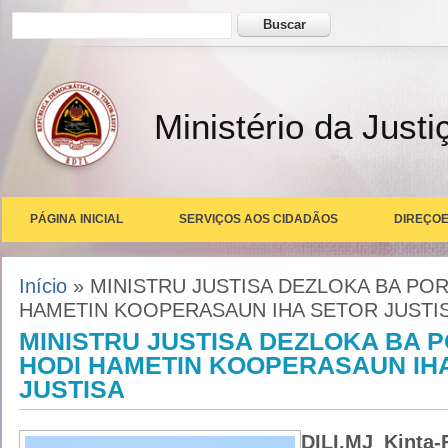
Formulário de busca
Buscar
Ministério da Justi
PÁGINA INICIAL
SERVIÇOS AOS CIDADÃOS
DIREÇOE
Você está aqui
Início
» MINISTRU JUSTISA DEZLOKA BA PO
HAMETIN KOOPERASAUN IHA SETOR JUSTI
MINISTRU JUSTISA DEZLOKA BA 
HODI HAMETIN KOOPERASAUN IH
JUSTISA
DILI,MJ Kinta-