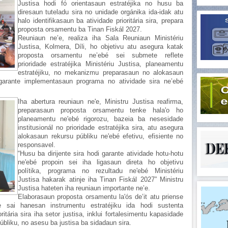
Justisa hodi fó orientasaun estratéjika no husu ba
diresaun tuteladu sira no unidade orgánika ida-idak atu
halo identifikasaun ba atividade prioritária sira, prepara
proposta orsamentu ba Tinan Fiskál 2027.
Reuniaun ne’e, realiza iha Sala Reuniaun Ministériu
Justisa, Kolmera, Díli, ho objetivu atu asegura katak
proposta orsamentu ne’ebé sei submete reflete
prioridade estratéjika Ministériu Justisa, planeamentu
estratéjiku, no mekanizmu preparasaun no alokasaun
garante implementasaun programa no atividade sira ne’ebé
Iha abertura reuniaun ne'e, Ministru Justisa reafirma,
preparasaun proposta orsamentu tenke hala'o ho
planeamentu ne'ebé rigorozu, bazeia ba nesesidade
institusionál no prioridade estratéjika sira, atu asegura
alokasaun rekursu públiku ne'ebé efetivu, efisiente no
responsavel.
“Husu ba dirijente sira hodi garante atividade hotu-hotu
ne'ebé propoin sei iha ligasaun direta ho objetivu
polítika, programa no rezultadu ne'ebé Ministériu
Justisa hakarak atinje iha Tinan Fiskál 2027” Ministru
Justisa hateten iha reuniaun importante ne’e.
Elaborasaun proposta orsamentu la'ós de’it atu priense
e sai hanesan instrumentu estratéjiku ida hodi sustenta
tária sira iha setor justisa, inklui fortalesimentu kapasidade
públiku, no asesu ba justisa ba sidadaun sira.