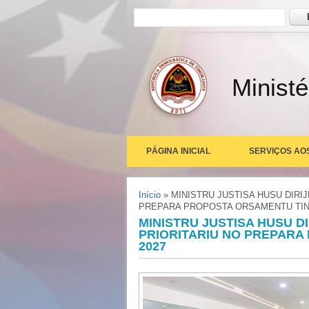
Formulário de busca
Busc
Ministé
PÁGINA INICIAL
SERVIÇOS AO
Você está aqui
Início
» MINISTRU JUSTISA HUSU DIRI
PREPARA PROPOSTA ORSAMENTU TINA
MINISTRU JUSTISA HUSU D
PRIORITARIU NO PREPARA
2027