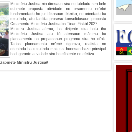
Ministériu Justisa nia diresaun sira no tuteladu sira bele
submete proposta atividade no orsamentu ne'ebé
fundamentadu ho justifikasaun téknika, no orientadu ba
rezultadu, atu fasilita prosesu konsolidasaun proposta
Orsamentu Ministériu Justisa ba Tinan Fiskál 2027.
Ministru Justisa afirma, ba dirijente sira hotu iha
Ministériu Justisa atu fó atensaun másimu ba
planeamentu no preparasaun programa sira ho di'ak.
Tanba planeamentu ne'ebé rigorozu, realista no
orientadu ba rezultadu mak sai hanesan baze prinsipal
hodi garante atividade sira ho efisiente no efetivu.
Gabinete Ministru Justisa#