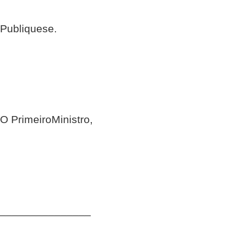
Publique­se.
O Primeiro­Ministro,
_______________