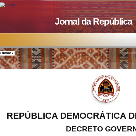
Skip to main content
Jornal da República
›
home
›
You are here
REPÚBLICA DEMOCRÁTICA D
DECRETO GOVER