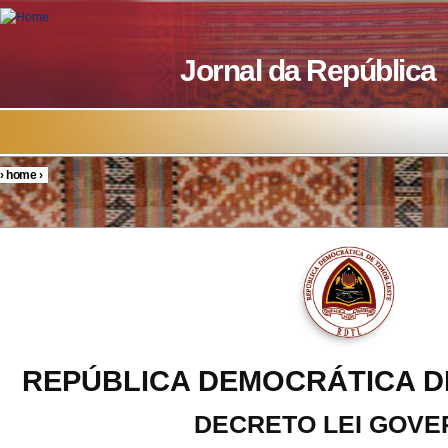
Skip to main content
Jornal da República
›
home
›
You are here
REPÚBLICA DEMOCRÁTICA D
DECRETO LEI GOV