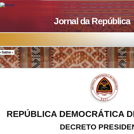
Skip to main content
Jornal da República
›
home
›
You are here
REPÚBLICA DEMOCRÁTICA D
DECRETO PRESIDE