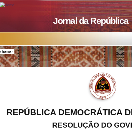
Skip to main content
Jornal da República
›
home
›
You are here
REPÚBLICA DEMOCRÁTICA D
RESOLUÇÃO DO GOV