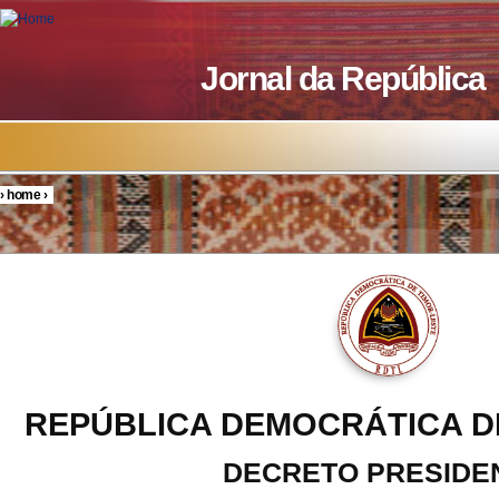
Skip to main content
Jornal da República
›
home
›
You are here
REPÚBLICA DEMOCRÁTICA D
DECRETO PRESIDE