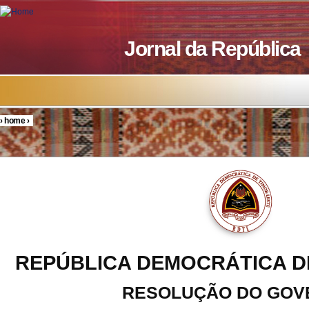
Skip to main content
Jornal da República
›
home
›
You are here
REPÚBLICA DEMOCRÁTICA D
RESOLUÇÃO DO GOV