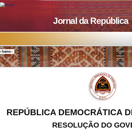
Skip to main content
Jornal da República
›
home
›
You are here
REPÚBLICA DEMOCRÁTICA D
RESOLUÇÃO DO GOV