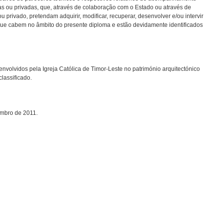
cas ou privadas, que, através de colaboração com o Estado ou através de
ou privado, pretendam adquirir, modificar, recuperar, desenvolver e/ou intervir
 que cabem no âmbito do presente diploma e estão devidamente identificados
envolvidos pela Igreja Católica de Timor-Leste no património arquitectónico
lassificado.
embro de 2011.