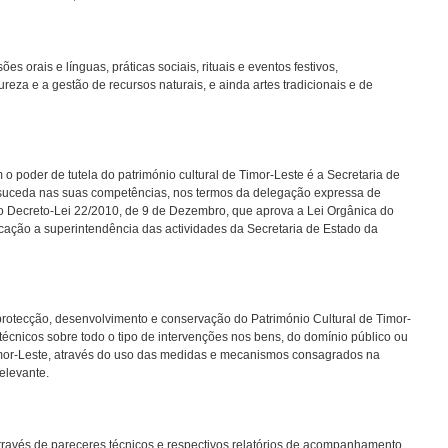
ões orais e línguas, práticas sociais, rituais e eventos festivos,
eza e a gestão de recursos naturais, e ainda artes tradicionais e de
o poder de tutela do património cultural de Timor-Leste é a Secretaria de
 suceda nas suas competências, nos termos da delegação expressa de
o Decreto-Lei 22/2010, de 9 de Dezembro, que aprova a Lei Orgânica do
cação a superintendência das actividades da Secretaria de Estado da
protecção, desenvolvimento e conservação do Património Cultural de Timor-
 técnicos sobre todo o tipo de intervenções nos bens, do domínio público ou
Timor-Leste, através do uso das medidas e mecanismos consagrados na
elevante.
 através de pareceres técnicos e respectivos relatórios de acompanhamento