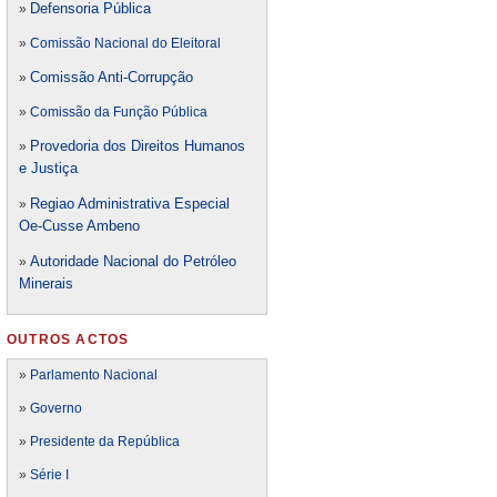
Defensori
a Pública
»
»
Comissão Nacional do Eleitoral
Comissão Anti-Corrupção
»
»
Comissão da Função Pública
Provedoria dos Direitos Humanos
»
e Justiça
Regiao Administrativa Especial
»
Oe-Cusse Ambeno
Autoridade Nacional do Petróleo
»
Minerais
OUTROS ACTOS
»
Parlamento Nacional
»
Governo
»
Presidente da República
»
Série I