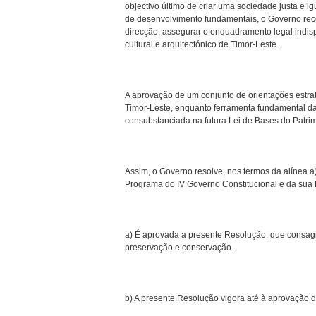
objectivo último de criar uma sociedade justa e i
de desenvolvimento fundamentais, o Governo reco
direcção, assegurar o enquadramento legal indisp
cultural e arquitectónico de Timor-Leste.
A aprovação de um conjunto de orientações estrat
Timor-Leste, enquanto ferramenta fundamental da
consubstanciada na futura Lei de Bases do Patri
Assim, o Governo resolve, nos termos da alínea a
Programa do IV Governo Constitucional e da sua P
a) É aprovada a presente Resolução, que consagra
preservação e conservação.
b) A presente Resolução vigora até à aprovação d