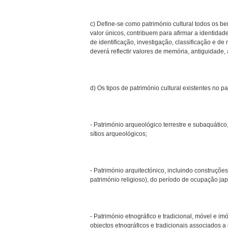
c) Define-se como património cultural todos os be
valor únicos, contribuem para afirmar a identidad
de identificação, investigação, classificação e d
deverá reflectir valores de memória, antiguidade,
d) Os tipos de património cultural existentes no pa
- Património arqueológico terrestre e subaquático
sítios arqueológicos;
- Património arquitectónico, incluindo construçõe
património religioso), do período de ocupação j
- Património etnográfico e tradicional, móvel e imóv
objectos etnográficos e tradicionais associados a 