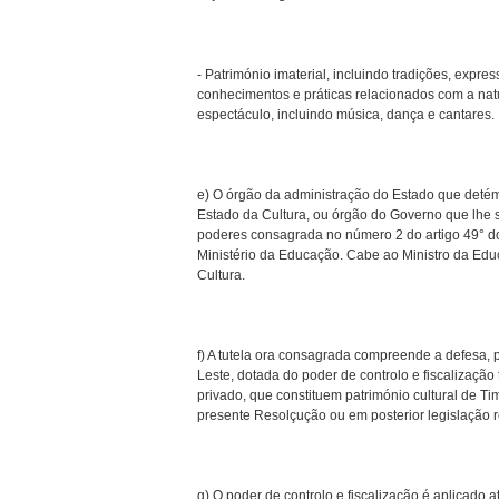
- Património imaterial, incluindo tradições, express
conhecimentos e práticas relacionados com a natur
espectáculo, incluindo música, dança e cantares.
e) O órgão da administração do Estado que detém 
Estado da Cultura, ou órgão do Governo que lhe
poderes consagrada no número 2 do artigo 49° d
Ministério da Educação. Cabe ao Ministro da Edu
Cultura.
f) A tutela ora consagrada compreende a defesa, 
Leste, dotada do poder de controlo e fiscalização
privado, que constituem património cultural de 
presente Resolçução ou em posterior legislação r
g) O poder de controlo e fiscalização é aplicado