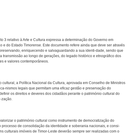
to 3 relativo à Arte e Cultura expressa a determinação do Governo em
ão e do Estado Timorense. Este documento refere ainda que deve ser através
 preservando, enriquecendo e salvaguardando a sua identi-dade, sendo que
 a transmissão ao longo de gerações, do legado histórico e etnográfico dos
es e valores contemporâneos.
 cultural, a Política Nacional da Cultura, aprovada em Conselho de Ministros
eca-nismos legais que permitam uma eficaz gestão e preservação do
definir os direitos e deveres dos cidadãos perante o património cultural do
-zação.
alorizar o património cultural como instrumento de democratização do
 processo de consolidação da identidade e soberania nacionais, e consi-
ns culturais imóveis de Timor-Leste deverão sempre ser realizadas com o