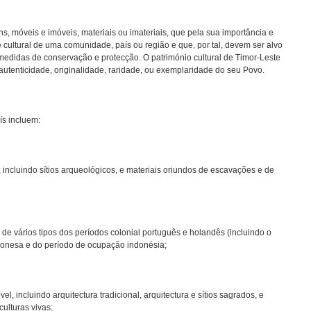
ns, móveis e imóveis, materiais ou imateriais, que pela sua importância e
e cultural de uma comunidade, país ou região e que, por tal, devem ser alvo
e medidas de conservação e protecção. O património cultural de Timor-Leste
 autenticidade, originalidade, raridade, ou exemplaridade do seu Povo.
ís incluem:
, incluindo sítios arqueológicos, e materiais oriundos de escavações e de
s de vários tipos dos períodos colonial português e holandês (incluindo o
aponesa e do período de ocupação indonésia;
el, incluindo arquitectura tradicional, arquitectura e sítios sagrados, e
culturas vivas;