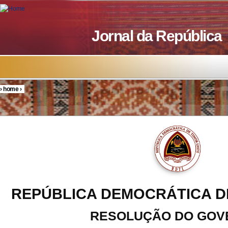
Skip to main content
Jornal da República
›
home
›
You are here
REPÚBLICA DEMOCRÁTICA D
RESOLUÇÃO DO GOV