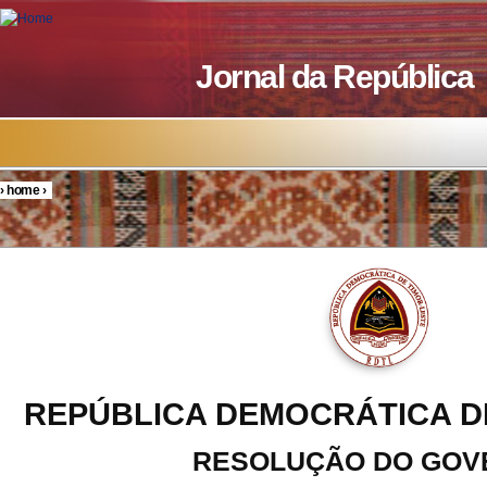
Skip to main content
Jornal da República
›
home
›
You are here
REPÚBLICA DEMOCRÁTICA D
RESOLUÇÃO DO GOV