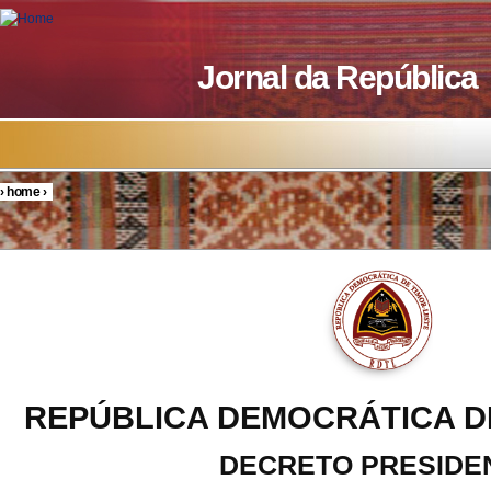
Skip to main content
Jornal da República
›
home
›
You are here
REPÚBLICA DEMOCRÁTICA D
DECRETO PRESIDE