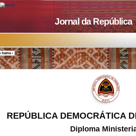
Skip to main content
Jornal da República
›
home
›
You are here
REPÚBLICA DEMOCRÁTICA D
Diploma Ministeria