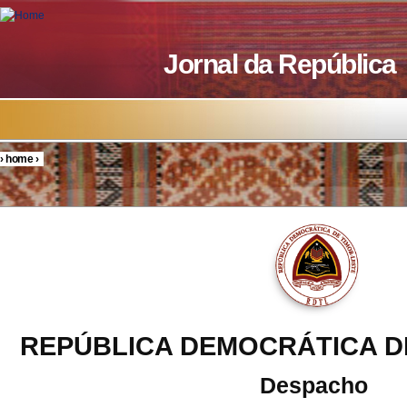
Skip to main content
Jornal da República
›
home
›
You are here
REPÚBLICA DEMOCRÁTICA D
Despacho