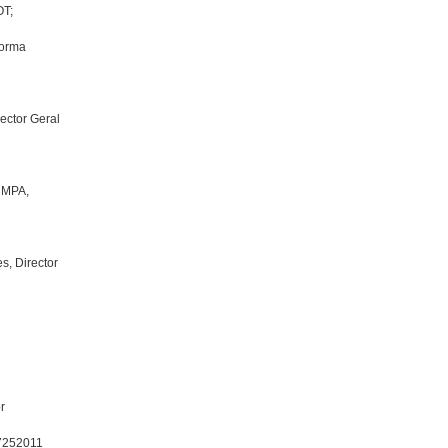
OT;
forma
rector Geral
, MPA,
s, Director
r
 7252011