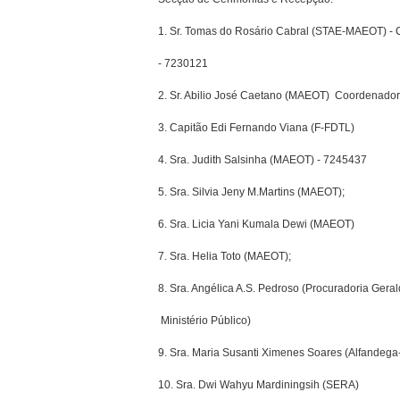
1. Sr. Tomas do Rosário Cabral (STAE-MAEOT) -
- 7230121
2. Sr. Abilio José Caetano (MAEOT)  Coordenado
3. Capitão Edi Fernando Viana (F-FDTL)
4. Sra. Judith Salsinha (MAEOT) - 7245437
5. Sra. Silvia Jeny M.Martins (MAEOT);
6. Sra. Licia Yani Kumala Dewi (MAEOT)
7. Sra. Helia Toto (MAEOT);
8. Sra. Angélica A.S. Pedroso (Procuradoria Gera
 Ministério Público)
9. Sra. Maria Susanti Ximenes Soares (Alfandega
10. Sra. Dwi Wahyu Mardiningsih (SERA)