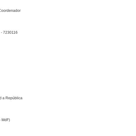
 Coordenador
r - 7230116
ld a República
- MdF)