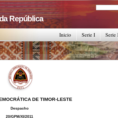
Search
Search fo
 da República
Inicio
Serie I
Serie 
EMOCRÁTICA DE TIMOR-LESTE
Despacho
20/GPM/XI/2011