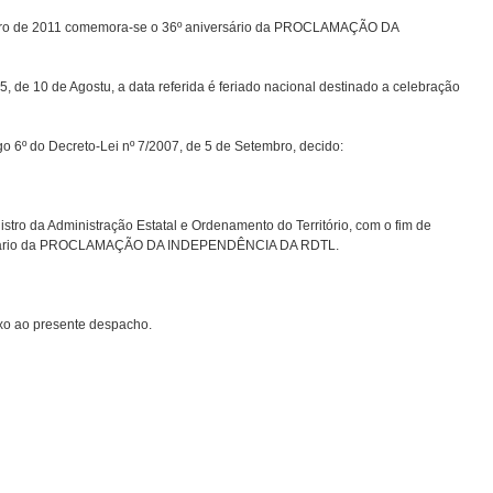
bro de 2011 comemora-se o 36º aniversário da PROCLAMAÇÃO DA
 de 10 de Agostu, a data referida é feriado nacional destinado a celebração
go 6º do Decreto-Lei nº 7/2007, de 5 de Setembro, decido:
tro da Administração Estatal e Ordenamento do Território, com o fim de
niversário da PROCLAMAÇÃO DA INDEPENDÊNCIA DA RDTL.
xo ao presente despacho.