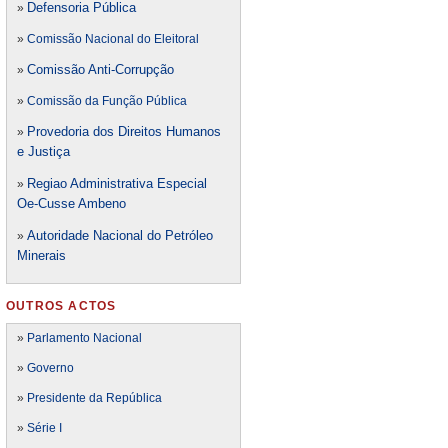
Defensori
a Pública
»
»
Comissão Nacional do Eleitoral
Comissão Anti-Corrupção
»
»
Comissão da Função Pública
Provedoria dos Direitos Humanos
»
e Justiça
Regiao Administrativa Especial
»
Oe-Cusse Ambeno
Autoridade Nacional do Petróleo
»
Minerais
OUTROS ACTOS
»
Parlamento Nacional
»
Governo
»
Presidente da República
»
Série I