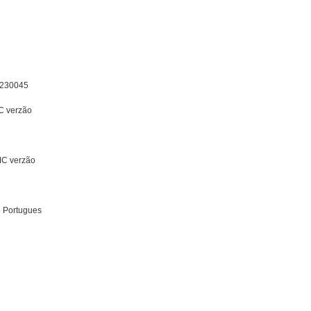
 7230045
C verzão
MC verzão
o Portugues