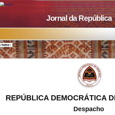
Skip to main content
Jornal da República
›
home
›
You are here
REPÚBLICA DEMOCRÁTICA D
Despacho