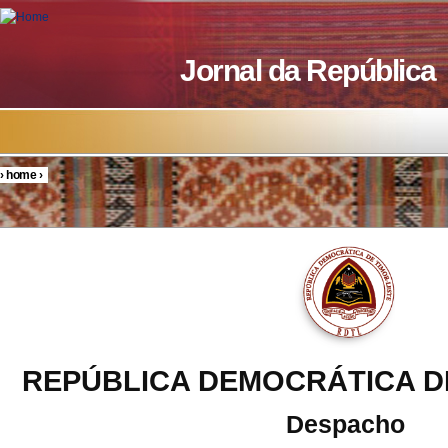
Skip to main content
Jornal da República
›
home
›
You are here
REPÚBLICA DEMOCRÁTICA D
Despacho