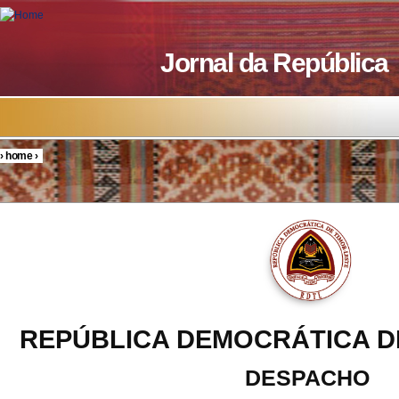
Skip to main content
Jornal da República
›
home
›
You are here
REPÚBLICA DEMOCRÁTICA D
DESPACHO