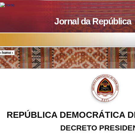
Skip to main content
Jornal da República
›
home
›
You are here
REPÚBLICA DEMOCRÁTICA D
DECRETO PRESIDE