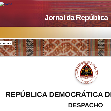
Skip to main content
Jornal da República
›
home
›
You are here
REPÚBLICA DEMOCRÁTICA D
DESPACHO