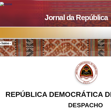
Skip to main content
Jornal da República
›
home
›
You are here
REPÚBLICA DEMOCRÁTICA D
DESPACHO