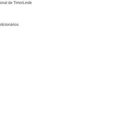
onal de Ti­mor­Leste
icionários.