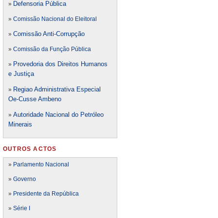
Defensori
a Pública
»
»
Comissão Nacional do Eleitoral
Comissão Anti-Corrupção
»
»
Comissão da Função Pública
Provedoria dos Direitos Humanos
»
e Justiça
Regiao Administrativa Especial
»
Oe-Cusse Ambeno
Autoridade Nacional do Petróleo
»
Minerais
OUTROS ACTOS
»
Parlamento Nacional
»
Governo
»
Presidente da República
»
Série I