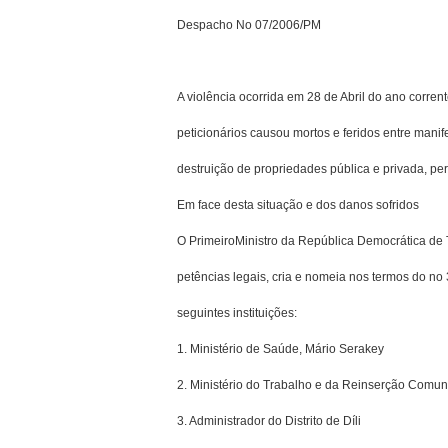
Despacho No 07/2006/PM
A violência ocorrida em 28 de Abril do ano corre
peticio­nários causou mortos e feridos entre mani
destruição de propriedades pública e privada, per
Em face desta situação e dos danos sofridos
O Primeiro­Ministro da República Democrática de 
petências legais, cria e nomeia nos termos do no
seguintes instituições:
1. Ministério de Saúde, Mário Serakey
2. Ministério do Trabalho e da Reinserção Comuni
3. Administrador do Distrito de Díli