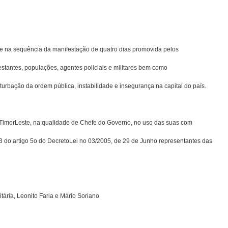
nte na sequên­cia da manifestação de quatro dias promovida pelos
festantes, popula­ções, agentes policiais e militares bem como
turbação da ordem pública, instabilidade e insegurança na capital do país.
Timor­Leste, na qualidade de Chefe do Governo, no uso das suas com­
 3 do artigo 5o do Decreto­Lei no 03/2005, de 29 de Junho representantes das
tária, Leonito Faria e Mário Soriano