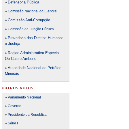
Defensori
a Pública
»
»
Comissão Nacional do Eleitoral
Comissão Anti-Corrupção
»
»
Comissão da Função Pública
Provedoria dos Direitos Humanos
»
e Justiça
Regiao Administrativa Especial
»
Oe-Cusse Ambeno
Autoridade Nacional do Petróleo
»
Minerais
OUTROS ACTOS
»
Parlamento Nacional
»
Governo
»
Presidente da República
»
Série I