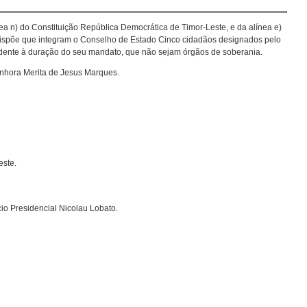
nea n) do Constituição República Democrática de Timor-Leste, e da alínea e)
o dispõe que integram o Conselho de Estado Cinco cidadãos designados pelo
ndente à duração do seu mandato, que não sejam órgãos de soberania.
hora Merita de Jesus Marques.
este.
io Presidencial Nicolau Lobato.