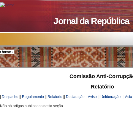
Skip to main content
Jornal da República
›
home
›
You are here
Comissão Anti-Corrupçã
Relatório
Deliberação
|
Despacho
||
Regulamento
||
Relatório
||
Declaração
||
Aviso
||
||
Acta
Não há artigos publicados nesta seção