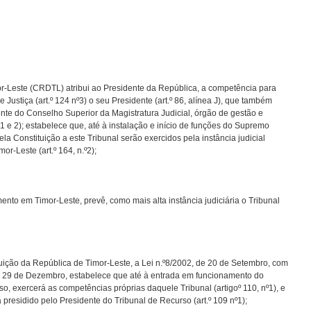
r-Leste (CRDTL) atribui ao Presidente da República, a competência para
Justiça (art.º 124 nº3) o seu Presidente (art.º 86, alínea J), que também
ente do Conselho Superior da Magistratura Judicial, órgão de gestão e
ºs 1 e 2); estabelece que, até à instalação e início de funções do Supremo
ela Constituição a este Tribunal serão exercidos pela instância judicial
r-Leste (art.º 164, n.º2);
nto em Timor-Leste, prevê, como mais alta instância judiciária o Tribunal
ituição da República de Timor-Leste, a Lei n.º8/2002, de 20 de Setembro, com
 de 29 de Dezembro, estabelece que até à entrada em funcionamento do
o, exercerá as competências próprias daquele Tribunal (artigoº 110, nº1), e
 presidido pelo Presidente do Tribunal de Recurso (art.º 109 nº1);