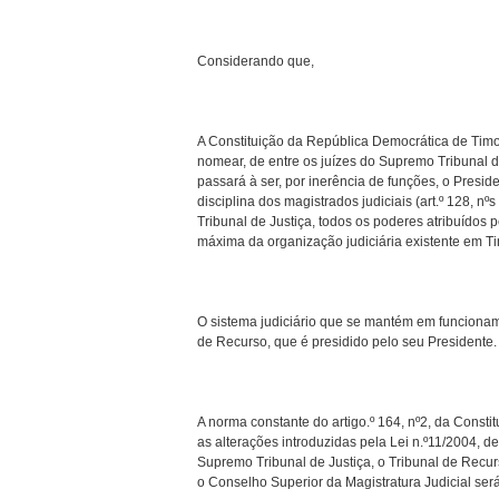
Considerando que,
A Constituição da República Democrática de Timo
nomear, de entre os juízes do Supremo Tribunal de 
passará à ser, por inerência de funções, o Presid
disciplina dos magistrados judiciais (art.º 128, n
Tribunal de Justiça, todos os poderes atribuídos p
máxima da organização judiciária existente em Timo
O sistema judiciário que se mantém em funcioname
de Recurso, que é presidido pelo seu Presidente.
A norma constante do artigo.º 164, nº2, da Const
as alterações introduzidas pela Lei n.º11/2004,
Supremo Tribunal de Justiça, o Tribunal de Recurs
o Conselho Superior da Magistratura Judicial será