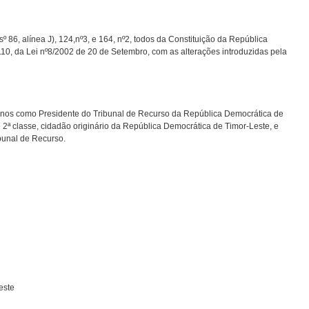
º 86, alínea J), 124,nº3, e 164, nº2, todos da Constituição da República
10, da Lei nº8/2002 de 20 de Setembro, com as alterações introduzidas pela
nos como Presidente do Tribunal de Recurso da República Democrática de
de 2ª classe, cidadão originário da República Democrática de Timor-Leste, e
bunal de Recurso.
este