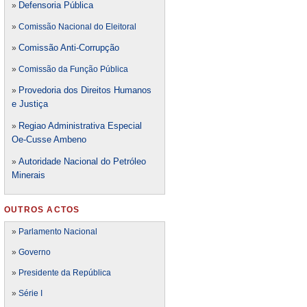
Defensori
a Pública
»
»
Comissão Nacional do Eleitoral
Comissão Anti-Corrupção
»
»
Comissão da Função Pública
Provedoria dos Direitos Humanos
»
e Justiça
Regiao Administrativa Especial
»
Oe-Cusse Ambeno
Autoridade Nacional do Petróleo
»
Minerais
OUTROS ACTOS
»
Parlamento Nacional
»
Governo
»
Presidente da República
»
Série I