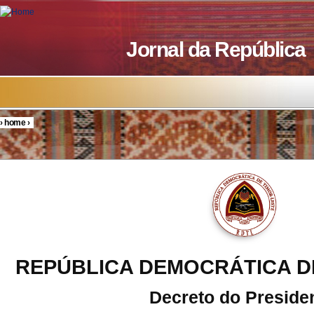
Skip to main content
Jornal da República
›
home
›
You are here
REPÚBLICA DEMOCRÁTICA D
Decreto do Preside