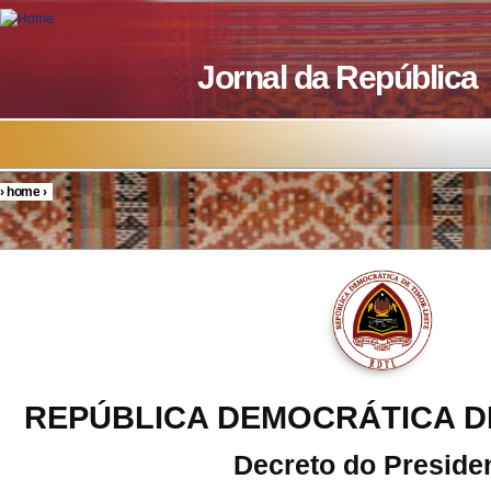
Skip to main content
Jornal da República
›
home
›
You are here
REPÚBLICA DEMOCRÁTICA D
Decreto do Preside