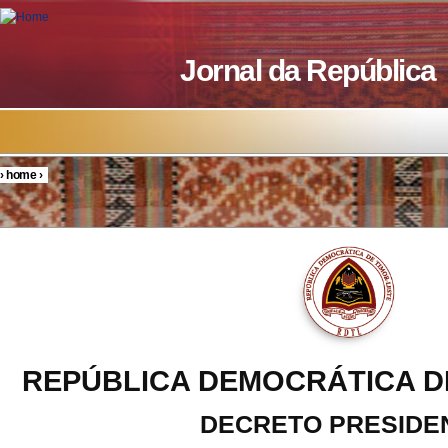
Skip to main content
Jornal da República
›
home
›
You are here
REPÚBLICA DEMOCRÁTICA D
DECRETO PRESIDE