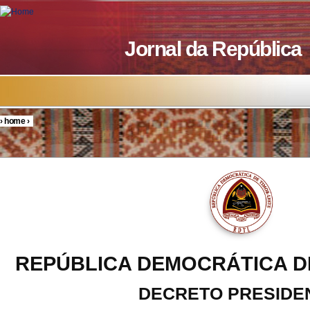
Skip to main content
Jornal da República
›
home
›
You are here
REPÚBLICA DEMOCRÁTICA D
DECRETO PRESIDE