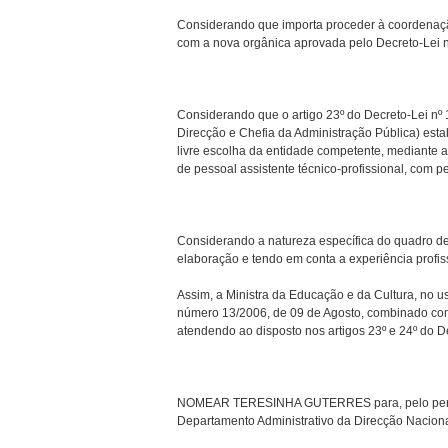
Considerando que importa proceder à coordenaçã
com a nova orgânica aprovada pelo Decreto-Lei
Considerando que o artigo 23º do Decreto-Lei n
Direcção e Chefia da Administração Pública) est
livre escolha da entidade competente, mediante ap
de pessoal assistente técnico-profissional, com 
Considerando a natureza específica do quadro de
elaboração e tendo em conta a experiência profis
Assim, a Ministra da Educação e da Cultura, no us
número 13/2006, de 09 de Agosto, combinado com
atendendo ao disposto nos artigos 23º e 24º do D
NOMEAR TERESINHA GUTERRES para, pelo período
Departamento Administrativo da Direcção Naciona