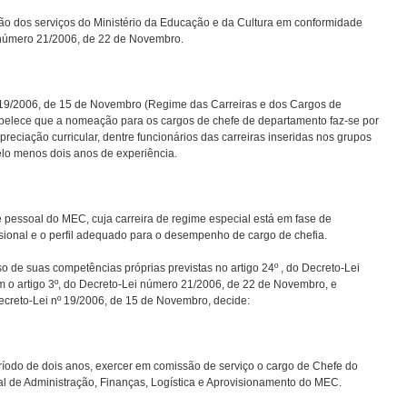
o dos serviços do Ministério da Educação e da Cultura em conformidade
 número 21/2006, de 22 de Novembro.
º 19/2006, de 15 de Novembro (Regime das Carreiras e dos Cargos de
abelece que a nomeação para os cargos de chefe de departamento faz-se por
reciação curricular, dentre funcionários das carreiras inseridas nos grupos
pelo menos dois anos de experiência.
 pessoal do MEC, cuja carreira de regime especial está em fase de
sional e o perfil adequado para o desempenho de cargo de chefia.
o de suas competências próprias previstas no artigo 24º , do Decreto-Lei
 o artigo 3º, do Decreto-Lei número 21/2006, de 22 de Novembro, e
ecreto-Lei nº 19/2006, de 15 de Novembro, decide:
 de dois anos, exercer em comissão de serviço o cargo de Chefe do
l de Administração, Finanças, Logística e Aprovisionamento do MEC.