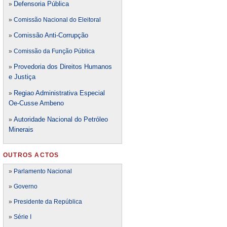
Defensori
a Pública
»
»
Comissão Nacional do Eleitoral
Comissão Anti-Corrupção
»
»
Comissão da Função Pública
Provedoria dos Direitos Humanos
»
e Justiça
Regiao Administrativa Especial
»
Oe-Cusse Ambeno
Autoridade Nacional do Petróleo
»
Minerais
OUTROS ACTOS
»
Parlamento Nacional
»
Governo
»
Presidente da República
»
Série I