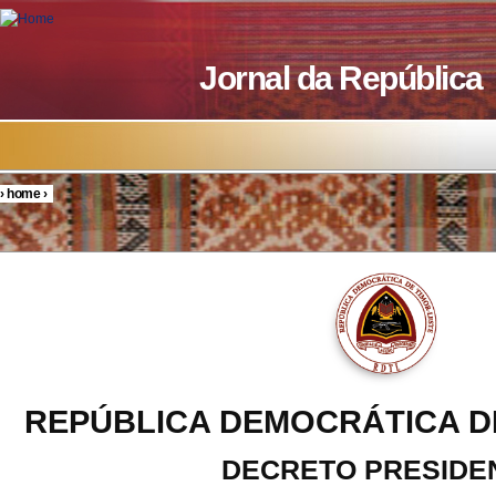
Skip to main content
Jornal da República
›
home
›
You are here
REPÚBLICA DEMOCRÁTICA D
DECRETO PRESIDE