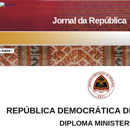
Skip to main content
Jornal da República
›
home
›
You are here
REPÚBLICA DEMOCRÁTICA D
DIPLOMA MINISTER