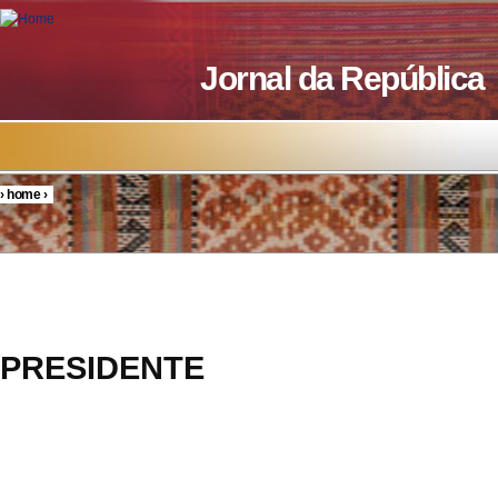
Skip to main content
Jornal da República
›
home
›
You are here
DECR
PRESIDENTE
6/200