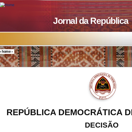
Skip to main content
Jornal da República
›
home
›
You are here
REPÚBLICA DEMOCRÁTICA D
DECISÃO