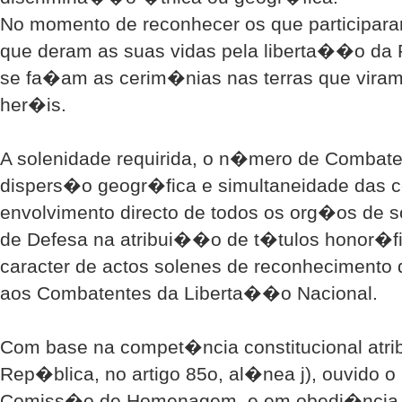
No momento de reconhecer os que participara
que deram as suas vidas pela liberta��o da
se fa�am as cerim�nias nas terras que viram
her�is.
A solenidade requirida, o n�mero de Combaten
dispers�o geogr�fica e simultaneidade das 
envolvimento directo de todos os org�os de 
de Defesa na atribui��o de t�tulos honor�f
caracter de actos solenes de reconhecimento 
aos Combatentes da Liberta��o Nacional.
Com base na compet�ncia constitucional atr
Rep�blica, no artigo 85o, al�nea j), ouvido 
Comiss�o de Homenagem, e em obedi�ncia a