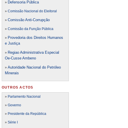
Defensori
a Pública
»
»
Comissão Nacional do Eleitoral
Comissão Anti-Corrupção
»
»
Comissão da Função Pública
Provedoria dos Direitos Humanos
»
e Justiça
Regiao Administrativa Especial
»
Oe-Cusse Ambeno
Autoridade Nacional do Petróleo
»
Minerais
OUTROS ACTOS
»
Parlamento Nacional
»
Governo
»
Presidente da República
»
Série I