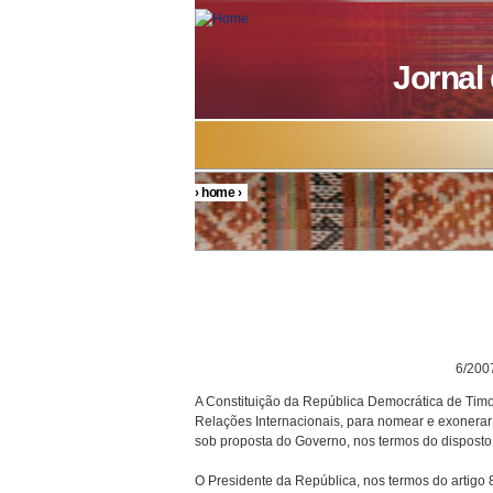
Skip to main content
Jornal
›
home
›
You are here
DECRETO P
6/200
A Constituição da República Democrática de Timo
Relações Internacionais, para nomear e exonerar
sob proposta do Governo, nos termos do disposto n
O Presidente da República, nos termos do artigo 