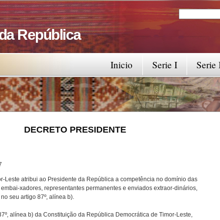
Search
Search fo
 da República
Inicio
Serie I
Serie 
RESIDENTE
7
r-Leste atribui ao Presidente da República a competência no domínio das
 embai-xadores, representantes permanentes e enviados extraor-dinários,
o seu artigo 87º, alínea b).
87º, alínea b) da Constituição da República Democrática de Timor-Leste,