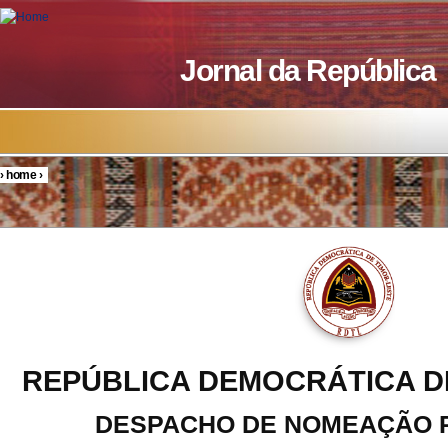
Skip to main content
Jornal da República
›
home
›
You are here
REPÚBLICA DEMOCRÁTICA D
DESPACHO DE NOMEAÇÃO 