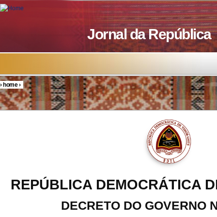
Skip to main content
Jornal da República
›
home
›
You are here
REPÚBLICA DEMOCRÁTICA D
DECRETO DO GOVERNO No.