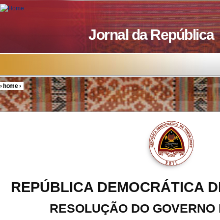
Skip to main content
Jornal da República
›
home
›
You are here
REPÚBLICA DEMOCRÁTICA D
RESOLUÇÃO DO GOVERNO N.