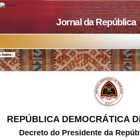
Skip to main content
Jornal da República
›
home
›
You are here
REPÚBLICA DEMOCRÁTICA D
Decreto do Presidente da Repúbl