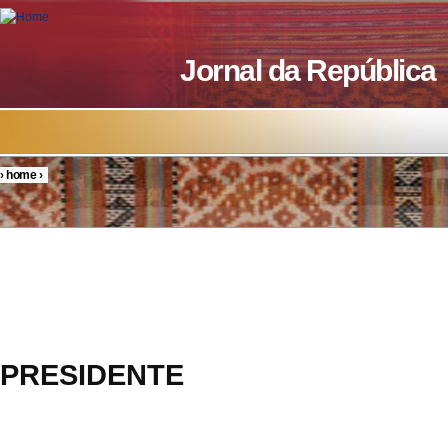
Skip to main content
Jornal da República
›
home
›
You are here
DECR
PRESIDENTE