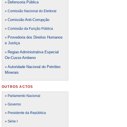
Defensori
a Pública
»
»
Comissão Nacional do Eleitoral
Comissão Anti-Corrupção
»
»
Comissão da Função Pública
Provedoria dos Direitos Humanos
»
e Justiça
Regiao Administrativa Especial
»
Oe-Cusse Ambeno
Autoridade Nacional do Petróleo
»
Minerais
OUTROS ACTOS
»
Parlamento Nacional
»
Governo
»
Presidente da República
»
Série I