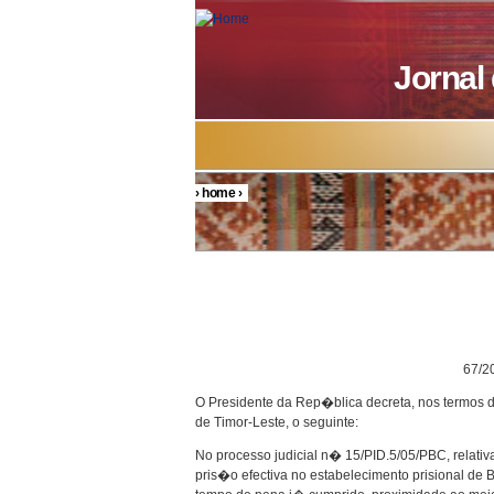
Skip to main content
Jornal
›
home
›
You are here
DECRETO P
67/200
O Presidente da Rep�blica decreta, nos termos
de Timor-Leste, o seguinte:
No processo judicial n� 15/PID.5/05/PBC, relativ
pris�o efectiva no estabelecimento prisional de 