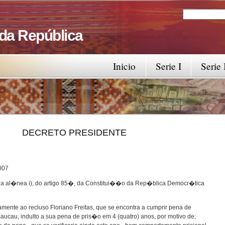
Search
Search fo
 da República
Inicio
Serie I
Serie 
RESIDENTE
7
 da al�nea i), do artigo 85�, da Constitui��o da Rep�blica Democr�tica
amente ao recluso Floriano Freitas, que se encontra a cumprir pena de
Baucau, indulto a sua pena de pris�o em 4 (quatro) anos, por motivo de;