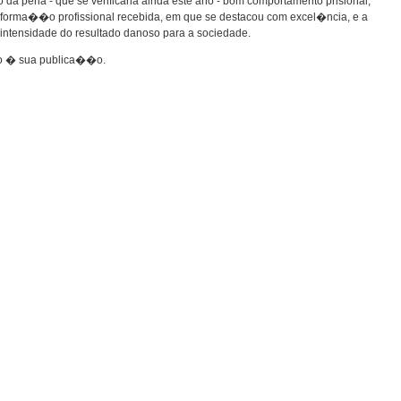
da pena - que se verificaria ainda este ano - bom comportamento prisional,
forma��o profissional recebida, em que se destacou com excel�ncia, e a
intensidade do resultado danoso para a sociedade.
ato � sua publica��o.