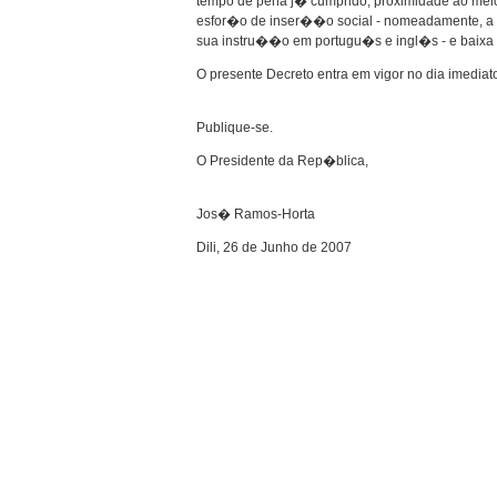
tempo de pena j� cumprido, proximidade ao meio 
esfor�o de inser��o social - nomeadamente, a 
sua instru��o em portugu�s e ingl�s - e baixa 
O presente Decreto entra em vigor no dia imedi
Publique-se.
O Presidente da Rep�blica,
Jos� Ramos-Horta
Dili, 26 de Junho de 2007