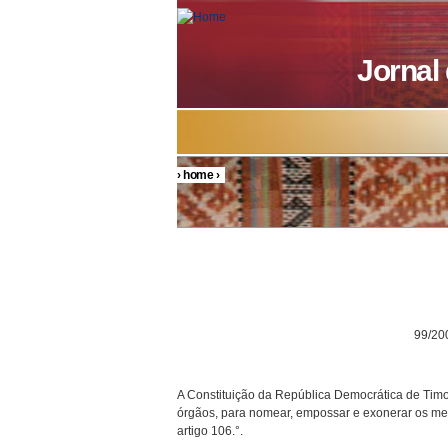
Skip to main content
Jornal
›
home
›
You are here
DECRETO P
99/200
A Constituição da República Democrática de Timor
órgãos, para nomear, empossar e exonerar os mem
artigo 106.°.