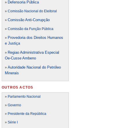
Defensori
a Pública
»
»
Comissão Nacional do Eleitoral
Comissão Anti-Corrupção
»
»
Comissão da Função Pública
Provedoria dos Direitos Humanos
»
e Justiça
Regiao Administrativa Especial
»
Oe-Cusse Ambeno
Autoridade Nacional do Petróleo
»
Minerais
OUTROS ACTOS
»
Parlamento Nacional
»
Governo
»
Presidente da República
»
Série I