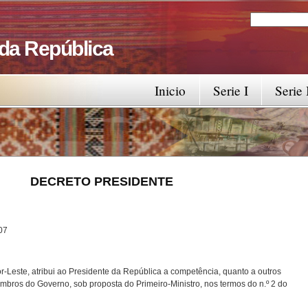
Search
Search fo
 da República
Inicio
Serie I
Serie 
RESIDENTE
7
-Leste, atribui ao Presidente da República a competência, quanto a outros
bros do Governo, sob proposta do Primeiro-Ministro, nos termos do n.º 2 do