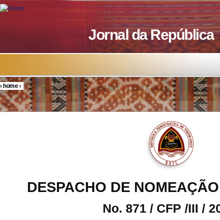
Skip to main content
Jornal da República
›
home
›
You are here
DESPACHO DE NOMEAÇÃO
No. 871 / CFP /III / 