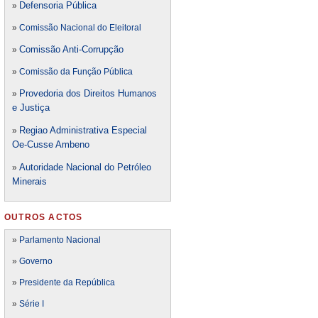
Defensori
a Pública
»
»
Comissão Nacional do Eleitoral
Comissão Anti-Corrupção
»
»
Comissão da Função Pública
Provedoria dos Direitos Humanos
»
e Justiça
Regiao Administrativa Especial
»
Oe-Cusse Ambeno
Autoridade Nacional do Petróleo
»
Minerais
OUTROS ACTOS
»
Parlamento Nacional
»
Governo
»
Presidente da República
»
Série I