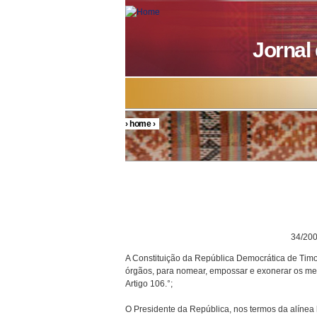
Skip to main content
Jornal
›
home
›
You are here
DECRETO P
34/200
A Constituição da República Democrática de Timor
órgãos, para nomear, empossar e exonerar os mem
Artigo 106.°;
O Presidente da República, nos termos da alínea h