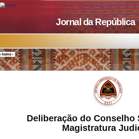
Skip to main content
Jornal da República
›
home
›
You are here
Deliberação do Conselho 
Magistratura Judi